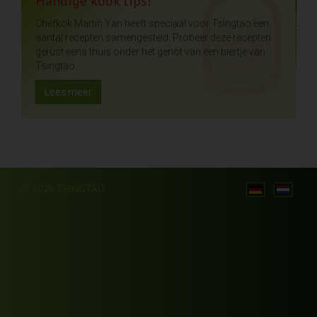
Handige kook tips!
Chefkok Martin Yan heeft speciaal voor Tsingtao een
aantal recepten samengesteld. Probeer deze recepten
gerust eens thuis onder het genot van een biertje van
Tsingtao.
Lees meer
© 2026 TSINGTAO