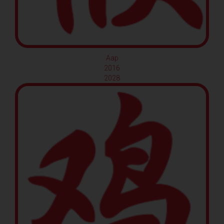
Aap
2016
2028