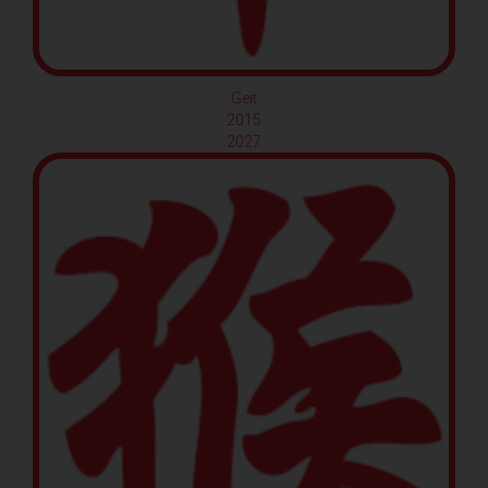
Geit
2015
2027