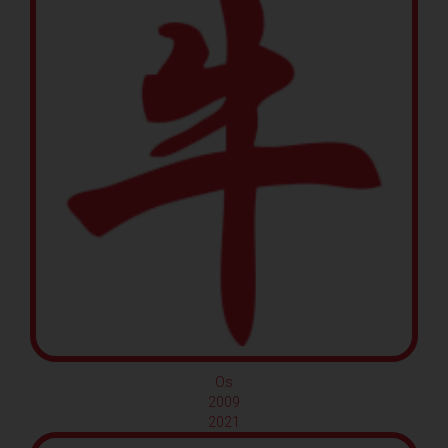
Os
2009
2021