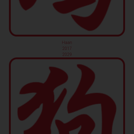
Haan
2017
2029